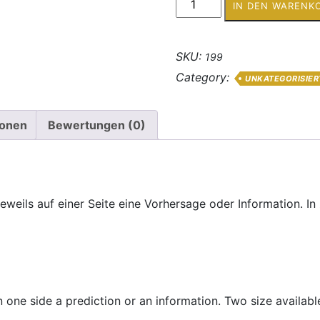
IN DEN WARENK
Set
/
Ghost
SKU:
199
Board
Category:
UNKATEGORISIER
Set
Menge
ionen
Bewertungen (0)
eweils auf einer Seite eine Vorhersage oder Information. In
ne side a prediction or an information. Two size availabl